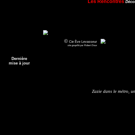
Les Rencontres
Déco
©
Cie Ève
Levasseur
site goupillé par Robert Doux
Dernière
mise à jour
Laurent BOUISSET - Anabel Serna Montoya 
Zazie dans le métro, 