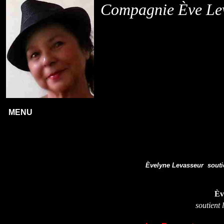
Compagnie Ève Le
MENU
Èvelyne Levasseur sout
Èv
soutient 